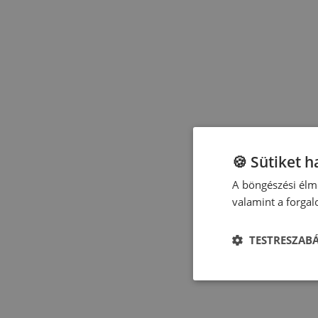
🍪 Sütiket 
A böngészési élmé
valamint a forga
TESTRESZAB