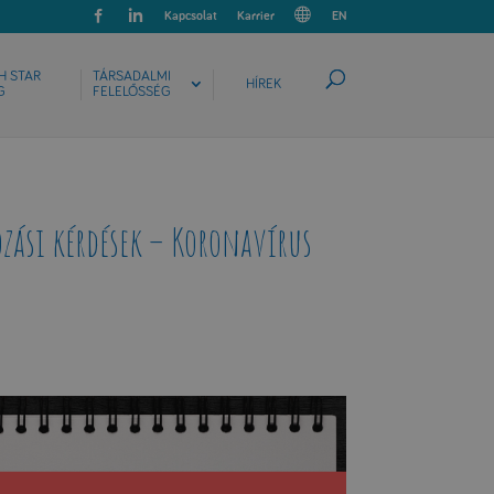
Kapcsolat
Karrier
EN
H STAR
TÁRSADALMI
HÍREK
G
FELELŐSSÉG
zási kérdések – Koronavírus