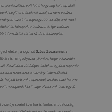
is.
„Fantasztikus volt látni, hogy alig két nap alatt
enki segíthet másoknak azzal, ha nem vásárol
leményem szerint a legnagyobb veszély, ami most
oltokat és hónapokra betárazunk. Így valóban
ebb információk fértek rá, de mindannyian
ngedhetetlen, ahogy azt
Szűcs Zsuzsanna, a
titkára is hangsúlyozza:
„Fontos, hogy a karantén
lyait. Készítsünk zöldséges ételeket, együnk naponta
gyasszunk rendszeresen sovány tejtermékeket,
lás helyett tartsunk napirendet, amihez napi három-
lyett mozogjunk kicsit vagy olvassunk bele egy jó
vezetője szerint ilyenkor is fontos a tudatosság,
t csak annyi élelmiszert vásároljunk, amennyi a