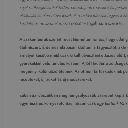
saját szükségleteinket fedezi. Gondoljunk másokra, és persze 
előállítják és elérhetővé teszik. A mostani időszak legyen i
kezdete, és ne az unaloműző evésé”
– fogalmaz a szakértő.
A szakemberek szerint most kiemelten fontos, hogy odafigye
élelmiszert. Érdemes alaposan kitölteni a fagyasztót, aká
amelyet később majd csak ki kell olvasztani étkezés előtt,
gyerekekkel való tanulás közben. A jól tárolható zöldsége
megannyi különböző ételnek. Az otthon tartózkodóknak pedi
recepteket, új ízeket és új módszereket.
Ebben az időszakban még hangsúlyosabb szerepet kap a t
egymásra és környezetünkre, hiszen csak
Egy Életünk Van 