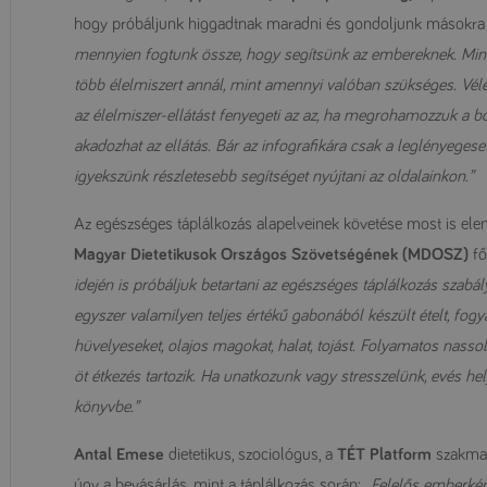
hogy próbáljunk higgadtnak maradni és gondoljunk másokra 
mennyien fogtunk össze, hogy segítsünk az embereknek. Mind
több élelmiszert annál, mint amennyi valóban szükséges. Vé
az élelmiszer-ellátást fenyegeti az az, ha megrohamozzuk a b
akadozhat az ellátás. Bár az infografikára csak a leglényeges
igyekszünk részletesebb segítséget nyújtani az oldalainkon.”
Az egészséges táplálkozás alapelveinek követése most is ele
Magyar Dietetikusok Országos Szövetségének (MDOSZ)
fő
idején is próbáljuk betartani az egészséges táplálkozás szabá
egyszer valamilyen teljes értékű gabonából készült ételt, fo
hüvelyeseket, olajos magokat, halat, tojást. Folyamatos nasso
öt étkezés tartozik. Ha unatkozunk vagy stresszelünk, evés he
könyvbe.”
Antal Emese
dietetikus, szociológus, a
TÉT Platform
szakmai 
úgy a bevásárlás, mint a táplálkozás során:
„Felelős emberkén