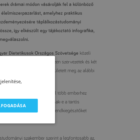
berek drámai módon vásárolják fel a különböző
 élelmiszerpazarlást, amelyhez praktikus
kezdeményezésére táplálkozástudományi
sze, így elkészült egy tájékoztató infografika,
megválaszolni.
yar Dietetikusok Országos Szövetsége
közeli
sággal
is kapcsolatot ápol. Ezen szervezetek és két
 Blog
együttműködéséből született meg az alábbi
elenítése,
 és közérthető formában minél több emberhez
i legyen otthon? Biztonságosak-e a tartós
ELFOGADÁSA
ság kapcsán? Szükséges-e étrendkiegészítőket
ontokat adni:
studományi szakember szerint a legfontosabb az,