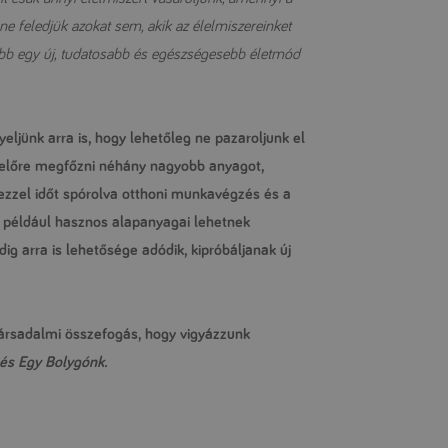
ne feledjük azokat sem, akik az élelmiszereinket
nkább egy új, tudatosabb és egészségesebb életmód
ljünk arra is, hogy lehetőleg ne pazaroljunk el
r előre megfőzni néhány nagyobb anyagot,
 ezzel időt spórolva otthoni munkavégzés és a
k például hasznos alapanyagai lehetnek
g arra is lehetősége adódik, kipróbáljanak új
ársadalmi összefogás, hogy vigyázzunk
és Egy Bolygónk.