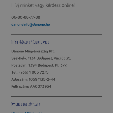
Hívj minket vagy kérdezz online!
é
s
06-80-88-77-88
i
danoneinfo@danone.hu
n
y
i
Elérhetőségeink / Fontos adatok
l
Danone Magyarország Kft.
a
Székhely: 1134 Budapest, Váci út 35.
t
Postacím: 1394 Budapest, Pf. 377.
k
Tel.: (+36) 1 803 7275
o
Adószám: 10594135-2-44
z
Felir szám: AA0073954
a
t
Danone etikai irányelvek
(
K