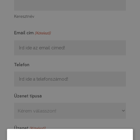
Keresztnév
Email cím
(Kötelező)
Telefon
Üzenet típusa
Üzenet
(Kötelező)