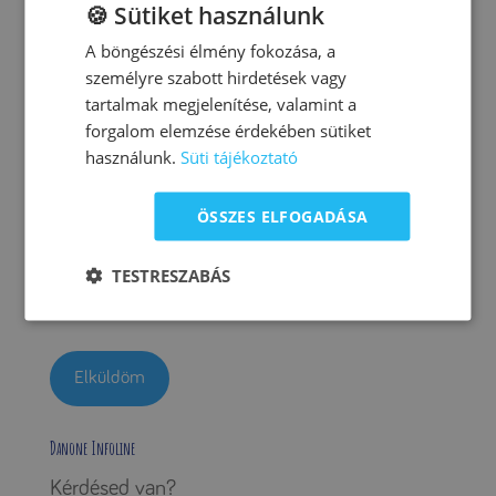
🍪 Sütiket használunk
A böngészési élmény fokozása, a
személyre szabott hirdetések vagy
tartalmak megjelenítése, valamint a
forgalom elemzése érdekében sütiket
használunk.
Süti tájékoztató
ÖSSZES ELFOGADÁSA
A
Az
adatvédelmi szabályzatot
elolvastam és az abban
d
TESTRESZABÁS
foglaltakat elfogadom.
a
t
k
e
z
Danone Infoline
e
Kérdésed van?
l