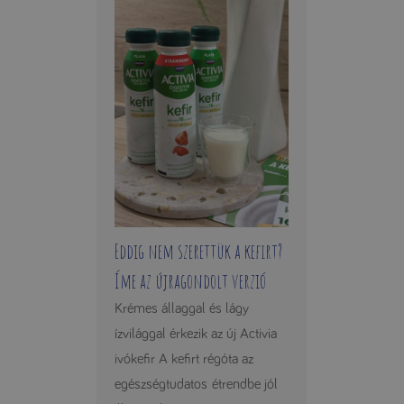
Eddig nem szerettük a kefirt?
Íme az újragondolt verzió
Krémes állaggal és lágy
ízvilággal érkezik az új Activia
ivókefir A kefirt régóta az
egészségtudatos étrendbe jól