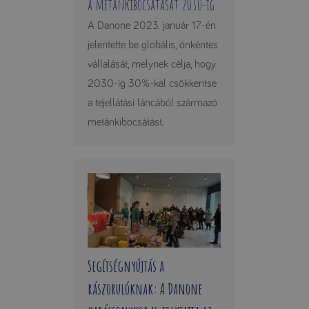
a metánkibocsátását 2030-ig
A Danone 2023. január 17-én
jelentette be globális, önkéntes
vállalását, melynek célja, hogy
2030-ig 30%-kal csökkentse
a tejellátási láncából származó
metánkibocsátást.
Segítségnyújtás a
rászorulóknak: A Danone