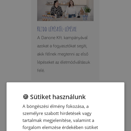
Kezdd lépésről-lépésre
A Danone Kft. kampányával
azokat a fogyasztókat segíti,
akik félnek megtenni az első
lépéseket az életmódváltásuk
felé.
🍪 Sütiket használunk
A böngészési élmény fokozása, a
személyre szabott hirdetések vagy
A DANONE MAGYARORSZÁG
tartalmak megjelenítése, valamint a
forgalom elemzése érdekében sütiket
MEGSZEREZTE A VILÁG EGYIK