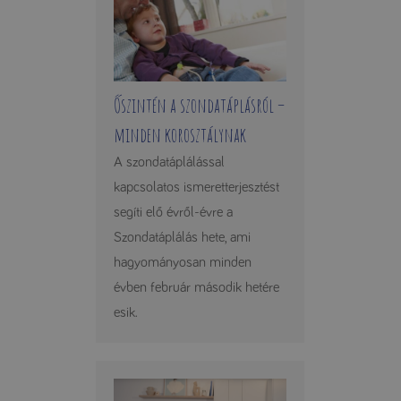
Őszintén a szondatáplásról –
minden korosztálynak
A szondatáplálással
kapcsolatos ismeretterjesztést
segíti elő évről-évre a
Szondatáplálás hete, ami
hagyományosan minden
évben február második hetére
esik.