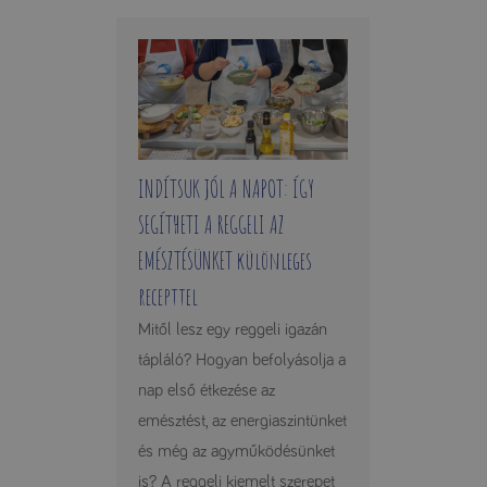
INDÍTSUK JÓL A NAPOT: ÍGY
SEGÍTHETI A REGGELI AZ
EMÉSZTÉSÜNKET különleges
recepttel
Mitől lesz egy reggeli igazán
tápláló? Hogyan befolyásolja a
nap első étkezése az
emésztést, az energiaszintünket
és még az agyműködésünket
is? A reggeli kiemelt szerepet