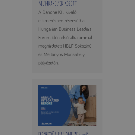
munkahelyek között
A Danone Kft. kiváló
elismerésben részesült a
Hungarian Business Leaders
Forum idén első alkalommal
meghirdetett HBLF Sokszínű
és Méltányos Munkahely
pályázatán.
elérhető a danone 2023-as