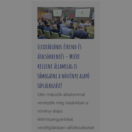
Flexitáriánus étrend és
áfacsökkentés – Miért
kellene államilag is
támogatni a növényi alapú
táplálkozást?
Idén második alkalommal
rendezték meg hazánkban a
növényi alapú
élelmiszergyártókat,
vendéglátóipari vállalkozásokat