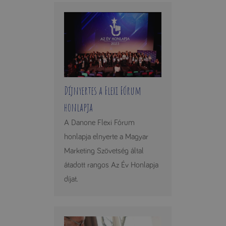
Díjnyertes a Flexi Fórum
honlapja
A Danone Flexi Fórum
honlapja elnyerte a Magyar
Marketing Szövetség által
átadott rangos Az Év Honlapja
díjat.