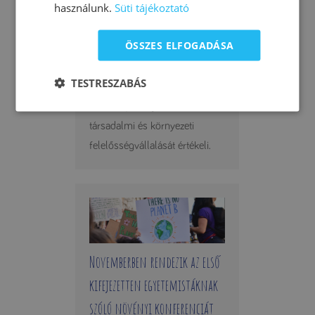
használunk.
Süti tájékoztató
LEGJELENTŐSEBB TÁRSADALMI-
FENNTARTHATÓSÁGI
ÖSSZES ELFOGADÁSA
MINŐSÍTÉSÉT
TESTRESZABÁS
A B Corp™ egy olyan tanúsítási
rendszer, amely a vállalatok
társadalmi és környezeti
felelősségvállalását értékeli.
Novemberben rendezik az első
kifejezetten egyetemistáknak
szóló növényi konferenciát