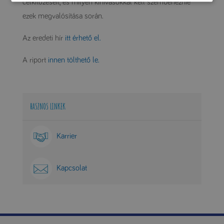
célkitűzéseit, és milyen kihívásokkal kell szembenéznie
ezek megvalósítása során.
Az eredeti hír
itt érhető el.
A riport
innen tölthető le.
HASZNOS LINKEK
Karrier
Kapcsolat