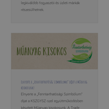
legkiválóbb fogyasztói és üzleti márkák
részesülhetnek.
Elnyerte a „Fenntarthatóság Szimbóluma” díjat a Műanyag
kisokosunk!
Elnyerte a „Fenntarthatósági Szimbólum”
díjat a KSZGYSZ-szel együttműködésben
készített Műanyag kisokosunk. A Trade