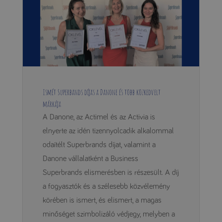
Ismét Superbands díjas a Danone és több közkedvelt
márkája
A Danone, az Actimel és az Activia is
elnyerte az idén tizennyolcadik alkalommal
odaítélt Superbrands díjat, valamint a
Danone vállalatként a Business
Superbrands elismerésben is részesült. A díj
a fogyasztók és a szélesebb közvélemény
körében is ismert, és elismert, a magas
minőséget szimbolizáló védjegy, melyben a