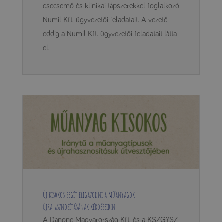
csecsemő és klinikai tápszerekkel foglalkozó
Numil Kft. ügyvezetői feladatait. A vezető
eddig a Numil Kft. ügyvezetői feladatait látta
el.
Új kisokos segít eligazodni a műanyagok
újrahasznosításának kérdéseiben
A Danone Magyarország Kft. és a KSZGYSZ