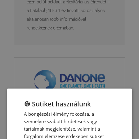
ezen belül például a flexitáriánus étrendet –
a fiatalabb, 18-34 év közötti korosztályok
általánosan több információval
rendelkeznek e témában.
🍪 Sütiket használunk
A böngészési élmény fokozása, a
2022 januárjától a Danone Magyarország Kft. égisze alatt
személyre szabott hirdetések vagy
folytatja a vállalat valamennyi hazai tevékenységét
tartalmak megjelenítése, valamint a
forgalom elemzése érdekében sütiket
A Numil Kft. január 1-i hatállyal átruházta a