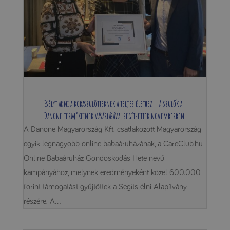
Esélyt adni a koraszülötteknek a teljes élethez – A szülők a
Danone termékeinek vásárlásával segíthettek novemberben
A Danone Magyarország Kft. csatlakozott Magyarország
egyik legnagyobb online babaáruházának, a CareClub.hu
Online Babaáruház Gondoskodás Hete nevű
kampányához, melynek eredményeként közel 600.000
forint támogatást gyűjtöttek a Segíts élni Alapítvány
részére. A...