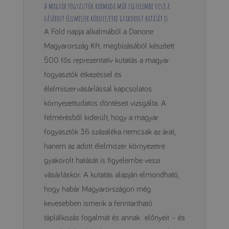
A magyar fogyasztók harmada már figyelembe veszi a
vásárolt élelmiszer környezetre gyakorolt hatását is
A Föld napja alkalmából a Danone
Magyarország Kft. megbízásából készített
500 fős reprezentatív kutatás a magyar
fogyasztók étkezéssel és
élelmiszervásárlással kapcsolatos
környezettudatos döntéseit vizsgálta. A
felmérésből kiderült, hogy a magyar
fogyasztók 36 százaléka nemcsak az árat,
hanem az adott élelmiszer környezetre
gyakorolt hatását is figyelembe veszi
vásárláskor. A kutatás alapján elmondható,
hogy habár Magyarországon még
kevesebben ismerik a fenntartható
táplálkozás fogalmát és annak előnyeit – és