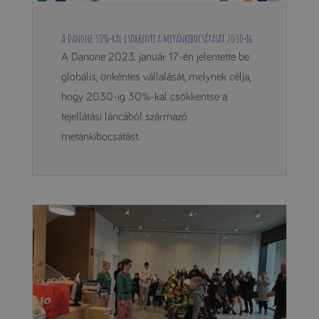
A Danone 30%-kal csökkenti a metánkibocsátását 2030-ig
A Danone 2023. január 17-én jelentette be
globális, önkéntes vállalását, melynek célja,
hogy 2030-ig 30%-kal csökkentse a
tejellátási láncából származó
metánkibocsátást.