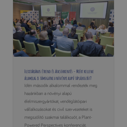
Flexitáriánus étrend és áfacsökkentés – Miért kellene
államilag is támogatni a növényi alapú táplálkozást?
Idén második alkalommal rendezték meg
hazánkban a növényi alapú
élelmiszergyártókat, vendéglátóipari
vállalkozásokat és civil szervezeteket is
megszólító szakmai találkozót, a Plant-
Powered Perspectives konferenciát.