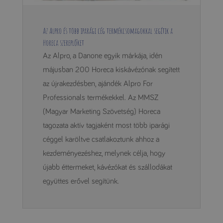
Az Alpro és több iparági cég termékcsomagokkal segítik a
Horeca szereplőket
Az Alpro, a Danone egyik márkája, idén
májusban 200 Horeca kiskávézónak segített
az újrakezdésben, ajándék Alpro For
Professionals termékekkel. Az MMSZ
(Magyar Marketing Szövetség) Horeca
tagozata aktív tagjaként most több iparági
céggel karöltve csatlakoztunk ahhoz a
kezdeményezéshez, melynek célja, hogy
újabb éttermeket, kávézókat és szállodákat
együttes erővel segítünk.