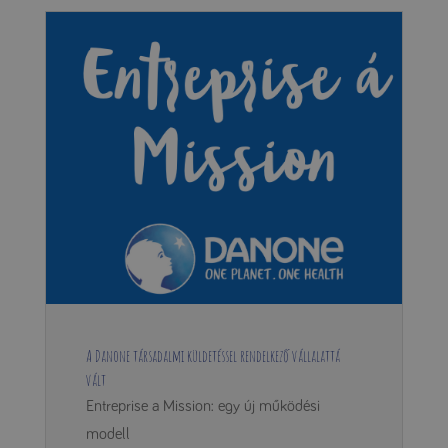
A Danone társadalmi küldetéssel rendelkező vállalattá
vált
Entreprise a Mission: egy új működési
modell