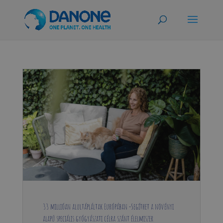
33 millióan alultápláltak Európában -Segíthet a növényi
alapú speciális gyógyászati célra szánt élelmiszer