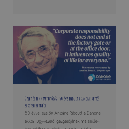
Üzlet és fenntarthatóság: 50 éve indult a Danone kettős
elkötelezettsége
50 évvel ezelőtt Antoine Riboud, a Danone
akkori ügyvezető igazgatójának marseille-i