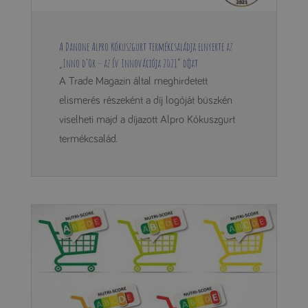
A Danone Alpro Kókuszgurt termékcsaládja elnyerte az
„Inno d’Or – az Év Innovációja 2021” díjat
A Trade Magazin által meghirdetett
elismerés részeként a díj logóját büszkén
viselheti majd a díjazott Alpro Kókuszgurt
termékcsalád.