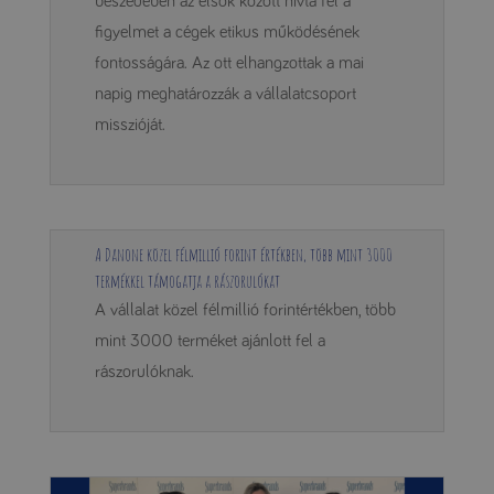
beszédében az elsők között hívta fel a
figyelmet a cégek etikus működésének
fontosságára. Az ott elhangzottak a mai
napig meghatározzák a vállalatcsoport
misszióját.
A Danone közel félmillió forint értékben, több mint 3000
termékkel támogatja a rászorulókat
A vállalat közel félmillió forintértékben, több
mint 3000 terméket ajánlott fel a
rászorulóknak.