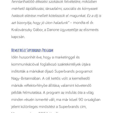
fenntarthatóbb étkezési szokások felvételére, miközben
mérhető táplálkozási, társadalmi, szociális és környezeti
hatások elérése mellett kötelezzük el magunkat. Ez a díj is
azt bizonyítja, hogy jó úton haladunk”
– mondta el dr.
Kralovánszky Gábor, a Danone ügyvezetője az elismerés
kapcsán.
Nemzetközi Superbrands Program
Idén huszonhét éve, hogy a marketinggel és
kommunikációval foglalkozó szaktekintélyek útjára
indították a márkákat díjazó Superbrands programot
Nagy-Britanniában. A cél kettős volt: a kiemelkedő
márkák reflektorfénybe állítása, valamint követendő
példák felmutatása. A program az indulás óta a világ
minden részén ismertté vált, ma már közel 90 országban
jelent különleges minősítést a Superbrands cím,