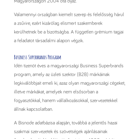
Magyarországon 2004 óta díjaz.
Valamennyi országban kiemelt szerep és felelősség hárul
a zsűrire, ezért kizárólag elismert szakemberek
kerülhetnek be a bizottságba. A független grémium tagjai
a feladatot társadalmi alapon végzik.
Business Superbrands Program
Idén tizenöt éves a magyarországi Business Superbrands
program, amely az üzleti szektor (B2B) márkáinak
legkiválóbbjait emeli ki, azaz olyan magyarországi cégeket,
illetve márkákat, amelyek nem elsősorban a
fogyasztókkal, hanem vállalkozásokkal, szervezetekkel
állnak kapcsolatban.
A Bisnode adatbázisa alapján, továbbá a jelentős hazai
szakmai szervezetek és szövetségek ajánlásainak