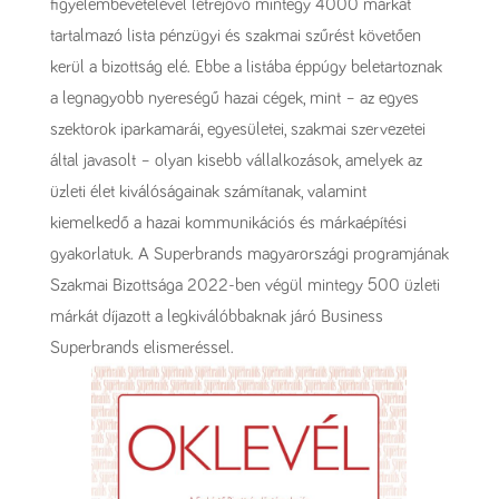
figyelembevételével létrejövő mintegy 4000 márkát
tartalmazó lista pénzügyi és szakmai szűrést követően
kerül a bizottság elé. Ebbe a listába éppúgy beletartoznak
a legnagyobb nyereségű hazai cégek, mint – az egyes
szektorok iparkamarái, egyesületei, szakmai szervezetei
által javasolt – olyan kisebb vállalkozások, amelyek az
üzleti élet kiválóságainak számítanak, valamint
kiemelkedő a hazai kommunikációs és márkaépítési
gyakorlatuk. A Superbrands magyarországi programjának
Szakmai Bizottsága 2022-ben végül mintegy 500 üzleti
márkát díjazott a legkiválóbbaknak járó Business
Superbrands elismeréssel.