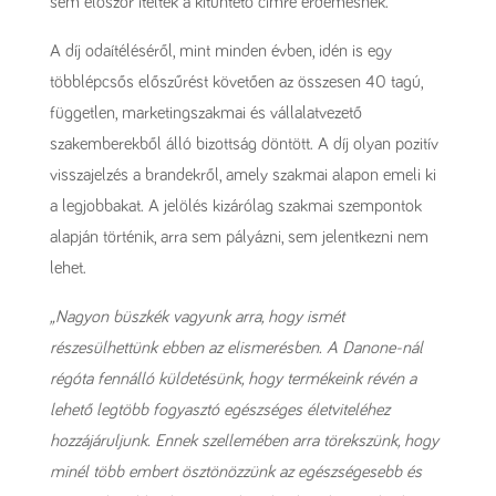
sem először ítélték a kitüntető címre érdemesnek.
A díj odaítéléséről, mint minden évben, idén is egy
többlépcsős előszűrést követően az összesen 40 tagú,
független, marketingszakmai és vállalatvezető
szakemberekből álló bizottság döntött. A díj olyan pozitív
visszajelzés a brandekről, amely szakmai alapon emeli ki
a legjobbakat. A jelölés kizárólag szakmai szempontok
alapján történik, arra sem pályázni, sem jelentkezni nem
lehet.
„Nagyon büszkék vagyunk arra, hogy ismét
részesülhettünk ebben az elismerésben. A Danone-nál
régóta fennálló küldetésünk, hogy termékeink révén a
lehető legtöbb fogyasztó egészséges életviteléhez
hozzájáruljunk. Ennek szellemében arra törekszünk, hogy
minél több embert ösztönözzünk az egészségesebb és