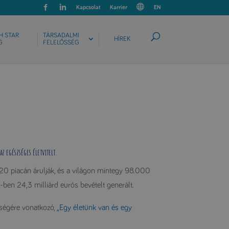
Kapcsolat
Karrier
EN
H STAR
TÁRSADALMI
HÍREK
G
FELELŐSSÉG
z egészséges életvitelt.
20 piacán árulják, és a világon mintegy 98.000
ben 24,3 milliárd eurós bevételt generált.
ségére vonatkozó,
„Egy életünk van és egy