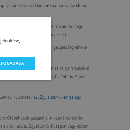
up Danone-ra, azaz Danone Csoportra. Az elnök-
tve vezető pozícióját az élelmiszeripar négy
ételek és a kórházi táplálkozás piacán.
elenítése,
nak, Frank Riboud maradt az igazgatóság elnöke,
ELFOGADÁSA
lapú élelmiszerek gyártásával és forgalmazásával
smert márkák forgalmazójává vált, mint az Alpro
etközi küldetését, az
„Egy életünk van és egy
ne Global vezérigazgatója. A vezető színes és
 élt Afrikán, az Egyesült Királyságon vagy éppen