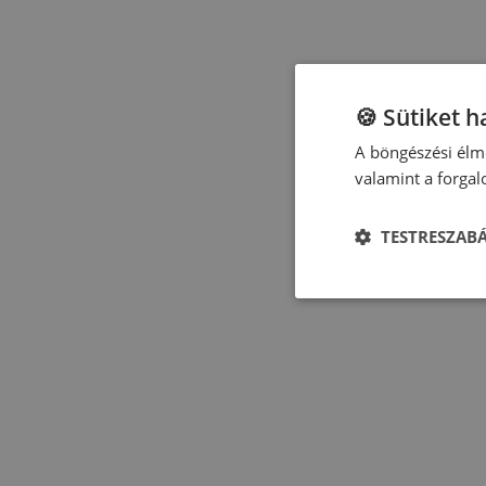
🍪 Sütiket 
A böngészési élmé
valamint a forga
TESTRESZAB