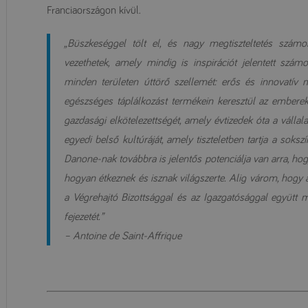
Franciaországon kívül.
„Büszkeséggel tölt el, és nagy megtiszteltetés szá
vezethetek, amely mindig is inspirációt jelentett s
minden területen úttörő szellemét: erős és innovatív m
egészséges táplálkozást termékein keresztül az emberek
gazdasági elkötelezettségét, amely évtizedek óta a vállal
egyedi belső kultúráját, amely tiszteletben tartja a soks
Danone-nak továbbra is jelentős potenciálja van arra, ho
hogyan étkeznek és isznak világszerte. Alig várom, hogy
a Végrehajtó Bizottsággal és az Igazgatósággal együtt 
fejezetét.”
– Antoine de Saint-Affrique