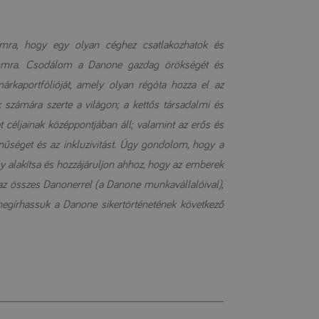
momra, hogy egy olyan céghez csatlakozhatok és
zámomra. Csodálom a Danone gazdag örökségét és
árkaportfólióját, amely olyan régóta hozza el az
 számára szerte a világon; a kettős társadalmi és
at céljainak középpontjában áll; valamint az erős és
zínűséget és az inkluzivitást. Úgy gondolom, hogy a
gy alakítsa és hozzájáruljon ahhoz, hogy az emberek
 az összes Danonerrel (a Danone munkavállalóival),
megírhassuk a Danone sikertörténetének következő