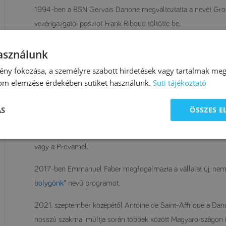
1994-ben a BSN Gervais Danone megváltoztatta a nevét Gro
vezérigazgatói posztot Frank Riboud töltötte be.
2007-ben a Danone Csoport megvásárolta a Numicót, megerősí
használunk
szegmensében: a friss tejtermékek, a palackozott vizek, a bébi
ny fokozása, a személyre szabott hirdetések vagy tartalmak megj
lom elemzése érdekében sütiket használunk.
Süti tájékoztató
2014-ben Emmanuel Fabert nevezték ki a cég vezérigazgatójá
majd tiszteletbeli elnöke.
ÁS
ÖSSZES 
2017-ben a Danone Csoport megvásárolta a bio és növényi a
foglalkozó WhiteWave Foods vállalatot, így a Danone olyan i
vagy a Provamel.
2017-ben Emmanuel Faber megfogalmazta a vállalat új, nemz
bolygónk”
nevű programot.
2021. szeptember közepétől Antoine de Saint-Affrique a Dano
hosszú szakmai múltja során többek között Magyarországon is