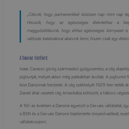
„Célunk, hogy partnereinkkel közösen nap mint nap teg
Hisszük, hogy az egészséges életvitelhez a kiegy
meggyőződésünk, hogy ehhez egészséges környezet is sz
változás katalizátorai akarunk lenni, hiszen csak egy élet
A Danone története
Isaac Carasso görög származású gyógyszerész, a cég alapítój
joghurtját, melyet akkor még patikákban árultak. A joghurtot f
közt Danonnak becéztek. A cég székhelyét 1929-ben tették át 
Daniel által vezetett cég Amerikába költözött, a háború végezté
A ’60-as években a Danone egyesült a Gervais vállalattal, í
a BSN és a Gervais Danone bejelentette összeolvadását, ezzel 
vállalatcsoport.