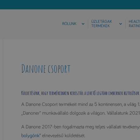
ÜZLETÁGAK
HEALT
RÓLUNK
TERMÉKEK
RATIN
Danone csoport
Küldetésünk, hogy termékeinken keresztül a lehető legtöbb embernek biztosítsuk a
A Danone Csoport termékeit mind az 5 kontinensen, a világ 1
„Danoner” munkavállaló dolgozik a világon. Vállalatunk 2021-
A Danone 2017-ben fogalmazta meg teljes vállalati tevékeny
bolygónk”
elnevezésű küldetését.