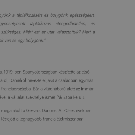
yünk a táplálkozásért és bolygónk egészségéért.
ensúlyozott táplálkozás elengedhetetlen, és
ükséges. Miért ezt az utat választottuk? Mert a
ünk van és egy bolygónk.”
a, 1919-ben Spanyolországban készítette az első
iáról, Danielről nevezte el, akit a családban egymás
Franciaországba. Bár a világháború alatt az immár
vel a vállalat székhelye ismét Párizsba került.
gy megalakult a Gervais Danone. A ’70-es években
létrejött a legnagyobb francia élelmiszeripari