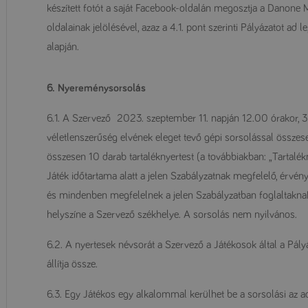
készített fotót a saját Facebook-oldalán megosztja a Danone
oldalainak jelölésével, azaz a 4.1. pont szerinti Pályázatot ad 
alapján.
6. Nyereménysorsolás
6.1. A Szervező 2023. szeptember 11. napján 12.00 órakor, 3 t
véletlenszerűség elvének eleget tevő gépi sorsolással összese
összesen 10 darab tartaléknyertest (a továbbiakban: „Tartalékn
Játék időtartama alatt a jelen Szabályzatnak megfelelő, érvény
és mindenben megfelelnek a jelen Szabályzatban foglaltaknak
helyszíne a Szervező székhelye. A sorsolás nem nyilvános.
6.2. A nyertesek névsorát a Szervező a Játékosok által a Pál
állítja össze.
6.3. Egy Játékos egy alkalommal kerülhet be a sorsolási az ad