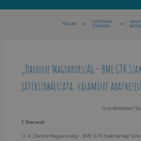
ÜZLETÁGAK
HEALT
RÓLUNK
TERMÉKEK
RATIN
„Danone Magyarország – BME GTK Szakm
játékszabályzata, valamint adatkezel
(a továbbiakban:”Sz
1. Szervező
1.1. A „Danone Magyarország – BME GTK Szakmai Nap” elneve