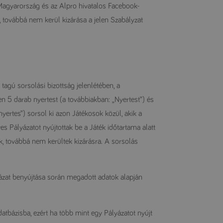
 Magyarország és az Alpro hivatalos Facebook-
le, továbbá nem kerül kizárása a jelen Szabályzat
agú sorsolási bizottság jelenlétében, a
n 5 darab nyertest (a továbbiakban: „Nyertest”) és
yertes”) sorsol ki azon Játékosok közül, akik a
es Pályázatot nyújtottak be a Játék időtartama alatt
, továbbá nem kerültek kizárásra. A sorsolás
yázat benyújtása során megadott adatok alapján
atbázisba, ezért ha több mint egy Pályázatot nyújt