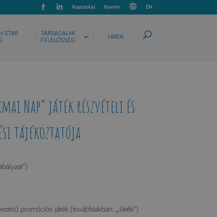
Kapcsolat
Karrier
EN
H STAR
TÁRSADALMI
HÍREK
G
FELELŐSSÉG
ai Nap” játék részvételi és
ési tájékoztatója
abályzat”)
zésű promóciós játék (továbbiakban: „Játék”)