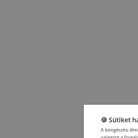
🍪 Sütiket 
A böngészési élmé
valamint a forga