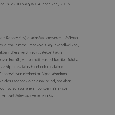
ber 8. 23.00 óráig tart. A rendezvény 2023.
an: Rendezvény) alkalmával szervezett Játékban
épes, e-mail címmel, magyarországi lakóhellyel vagy
kban: „Résztvevő” vagy „Játékos”), aki a
n készült, Alpro szelfi-kerettel készített fotót a
az Alpro hivatalos Facebook-oldalainak
a Rendezvényen elérhető az Alpro kóstoltató
ivatalos Facebook-oldalainak @-cal, posztban
tt sorsoláson a jelen pontban leírtak szerinti
i nem zárt Játékosok vehetnek részt.