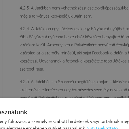
4.2.3. A Játékban nem vehetnek részt cselekvőképességükben
még a törvényes képviselőjük útján sem.
4.2.4. A Játékban egy Játékos csak egy Pályázatot nyújthat
több Pályázatot nyújtana be, az elsőt követően benyújtott töb
kizárásra kerül. Amennyiben a Pályázatként benyújtott fényké
kizárólag az a személy minősül, aki saját Facebook oldalán a
közzéteszi. Ugyanannak a fotónak a közzététele több Játékos 
szerepel rajta.
4.2.5. A Játékból – a Szervező megítélése alapján – kizárásra
szellemével ellentétesen egy természetes személy neve alatt n
benyújtott Pályázattal vesznek részt a Játékban, azzal a céllal
magatartással megnöveljék. A jelen pontban meghatározott, ti
használunk
vagy Játékosok kötelesek megtéríteni minden olyan kárt, am
ny fokozása, a személyre szabott hirdetések vagy tartalmak megj
okoztak. Szervező a nem valós adatokat megadó résztvevőket 
lom elemzése érdekében sütiket használunk.
Süti tájékoztató