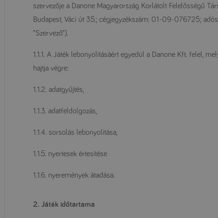
szervezője a Danone Magyarország Korlátolt Felelősségű Társa
Budapest, Váci út 35.; cégjegyzékszám: 01-09-076725; adó
”Szervező”).
1.1.1. A Játék lebonyolításáért egyedül a Danone Kft. felel, 
hajtja végre:
1.1.2. adatgyűjtés,
1.1.3. adatfeldolgozás,
1.1.4. sorsolás lebonyolítása,
1.1.5. nyertesek értesítése
1.1.6. nyeremények átadása.
2. Játék időtartama