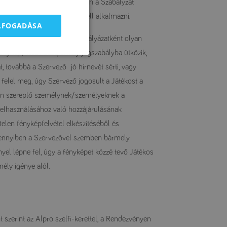
at szerint történik. Amennyiben a Szabályzat
vonatkozó rendelkezéseit kell alkalmazni.
ELFOGADÁSA
nnyiben, valamely Játékos Pályázatként olyan
énykép) tesz közzé, amely jogszabályba ütközik,
, továbbá a Szervező jó hírnevét sérti, vagy
felel meg, úgy Szervező jogosult a Játékost a
pen szereplő személynek/személyeknek a
ő felhasználásához való hozzájárulásának
ktelen fényképfelvétel elkészítéséből és
Amennyiben a Szervezővel szemben bármely
el lépne fel, úgy a fényképet közzé tevő Játékos
ély igénye alól.
t szerint az Alpro szelfi-kerettel, a Rendezvényen