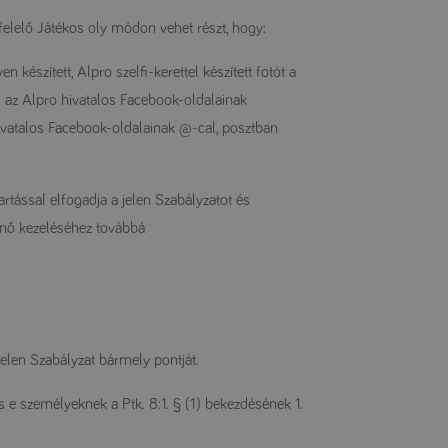
gfelelő Játékos oly módon vehet részt, hogy:
n készített, Alpro szelfi-kerettel készített fotót a
az Alpro hivatalos Facebook-oldalainak
ivatalos Facebook-oldalainak @-cal, posztban
tartással elfogadja a jelen Szabályzatot és
énő kezeléséhez továbbá
jelen Szabályzat bármely pontját.
 e személyeknek a Ptk. 8:1. § (1) bekezdésének 1.