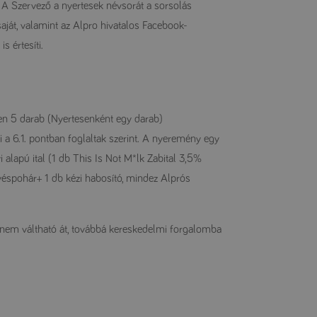
. A Szervező a nyertesek névsorát a sorsolás
ját, valamint az Alpro hivatalos Facebook-
 értesíti.
sen 5 darab (Nyertesenként egy darab)
a 6.1. pontban foglaltak szerint. A nyeremény egy
alapú ital (1 db This Is Not M*lk Zabital 3,5%
ávéspohár+ 1 db kézi habosító, mindez Alprós
nem váltható át, továbbá kereskedelmi forgalomba