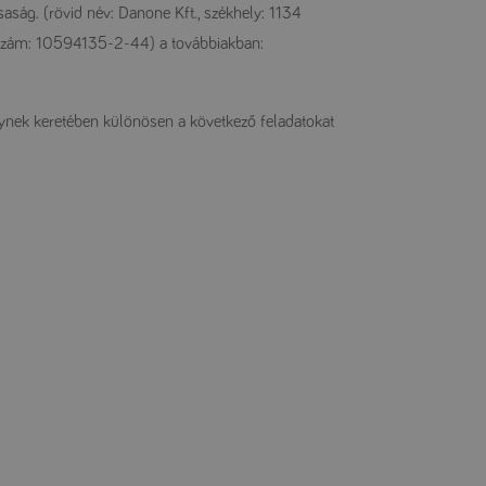
ság. (rövid név: Danone Kft., székhely: 1134
szám: 10594135-2-44) a továbbiakban:
melynek keretében különösen a következő feladatokat