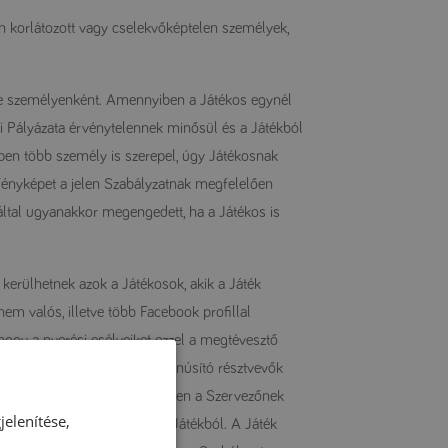
 korlátozott vagy cselekvőképtelen személyek,
 be személyenként. Amennyiben a Játékos egynél
bi Pályázata érvénytelennek minősül és a Játékból
pen több személy is szerepel, úgy Játékosnak
 fényképet a jelen Szabályzatnak megfelelően
által ugyanakkor megengedett, ha a Játékos is
 kerülhetnek azok a Játékosok, akik a Játék
em valós, illetve több Facebook profillal
, hogy a nyerési esélyeiket ezzel a megtévesztő
sztességtelen magatartást tanúsító résztvevők
elyet a Játékkal összefüggésben a Szervezőnek
elenítése,
automatikusan kizárhatja a Játékból. A Játék