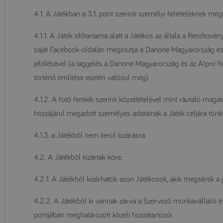
4.1. A Játékban a 3.1. pont szerinti személyi feltételeknek me
4.1.1. A Játék időtartama alatt a Játékos az általa a Rendezvénye
saját Facebook-oldalán megosztja a Danone Magyarország és 
jelölésével (a taggelés a Danone Magyarország és az Alpro h
történő említése esetén valósul meg).
4.1.2. A fotó fentiek szerinti közzétételével mint ráutaló maga
hozzájárul megadott személyes adatainak a Játék céljára tört
4.1.3. a Játékból nem kerül kizárásra.
4.2. A Játékból kizártak köre:
4.2.1. A Játékból kizárhatók azon Játékosok, akik megsértik a 
4.2.2. A Játékból ki vannak zárva a Szervező munkavállalói és
pontjában meghatározott közeli hozzátartozói.