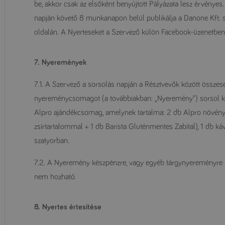
be, akkor csak az elsőként benyújtott Pályázata lesz érvényes
napján követő 8 munkanapon belül publikálja a Danone Kft. sa
oldalán. A Nyerteseket a Szervező külön Facebook-üzenetben is
7. Nyeremények
7.1. A Szervező a sorsolás napján a Résztvevők között össze
nyereménycsomagot (a továbbiakban: „Nyeremény”) sorsol ki 
Alpro ajándékcsomag, amelynek tartalma: 2 db Alpro növényi 
zsírtartalommal + 1 db Barista Gluténmentes Zabital), 1 db k
szatyorban.
7.2. A Nyeremény készpénzre, vagy egyéb tárgynyereményre 
nem hozható.
8. Nyertes értesítése