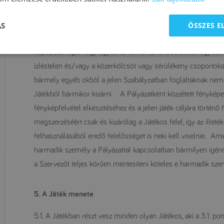
lebonyolítása, illetve az abban való részvétel a jelen Szabályz
valamely kérdést nem szabályoz, úgy a hatályos jogszabályok 
ÁS
ÖSSZES 
4.2.6. A Szervező fenntartja magának a jogot arra, hogy ame
képet, szöveget vagy egyéb tartalmat (a továbbiakban együtt:f
ízléstelen és/vagy a közerkölcsöt vagy sérülékeny csoportokat
bármely egyéb okból a jelen Szabályzatban foglaltaknak nem 
Játékból bármikor kizárni. A Pályázatként közzétett fényké
fényképfelvétel elkészítéséhez és a jelen játék céljára történ
megszerzéséért csak és kizárólag a Játékos felel, így az illeté
felhasználásából eredő felelősséget is neki kell viselnie. 
harmadik személy a Pályázattal kapcsolatban bármilyen igénny
a Szervezőt teljes körűen mentesíteni köteles e harmadik szem
5. A Játék menete
5.1. A Játékban részt vesz minden olyan Játékos, aki a 3.1. pon