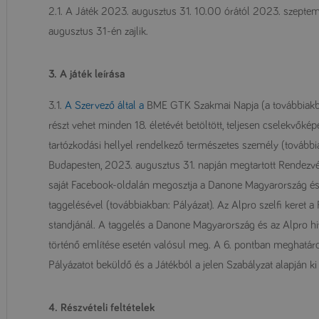
2.1. A Játék 2023. augusztus 31. 10.00 órától 2023. szeptem
augusztus 31-én zajlik.
3. A játék leírása
3.1.
A Szervező által a
BME GTK Szakmai Napja (a továbbiakb
részt vehet minden 18. életévét betöltött, teljesen cselekvők
tartózkodási hellyel rendelkező természetes személy (továbbia
Budapesten, 2023. augusztus 31. napján megtartott Rendezvénye
saját Facebook-oldalán megosztja a Danone Magyarország és 
taggelésével (továbbiakban: Pályázat). Az Alpro szelfi keret 
standjánál. A taggelés a Danone Magyarország és az Alpro h
történő említése esetén valósul meg. A 6. pontban meghatározo
Pályázatot beküldő és a Játékból a jelen Szabályzat alapján k
4. Részvételi feltételek