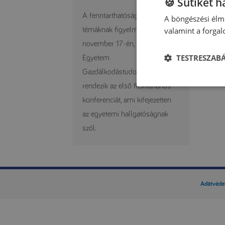
🍪 Sütiket 
A fenntarthatósági és növényi
A böngészési élmé
valamint a forga
témáknak figyelmet szentelve
november 17-én, a Debreceni
TESTRESZAB
Egyetem
Gazdálkodástudományi Karán
rendezik az első flexitáriánus
konferenciát, ami kifejezetten
az egyetemi hallgatóságnak
szól.
Adatvéde