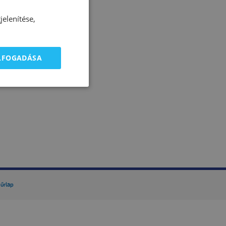
elenítése,
ELFOGADÁSA
 űrlap