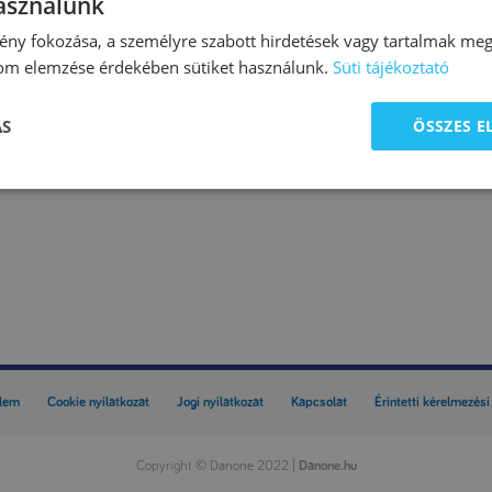
használunk
ny fokozása, a személyre szabott hirdetések vagy tartalmak megj
lom elemzése érdekében sütiket használunk.
Süti tájékoztató
ÁS
ÖSSZES 
lem
Cookie nyilatkozat
Jogi nyilatkozat
Kapcsolat
Érintetti kérelmezési
Copyright
©
Danone 2022 |
Danone.hu