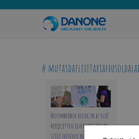
# mutasdaflexitarianusoldala
Novemberben rendezik az első
kifejezetten egyetemistáknak
szóló növényi konferenciát