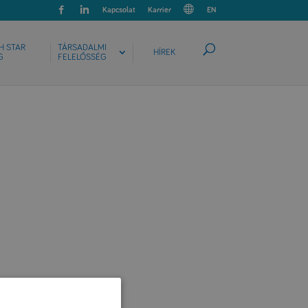
Kapcsolat
Karrier
EN
H STAR
TÁRSADALMI
HÍREK
G
FELELŐSSÉG