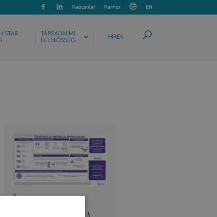
Kapcsolat
Karrier
EN
H STAR
TÁRSADALMI
HÍREK
G
FELELŐSSÉG
Életet menthet,
életminőséget javíthat a