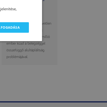
szondatáplálás
elenítése,
Miközben a táplálkozás
biztosítja az élethez alapvetően
ELFOGADÁSA
szükséges energiát, csak
Európában mintegy 33 millió
ember küzd a betegséggel
összefüggő alultápláltság
problémájával.