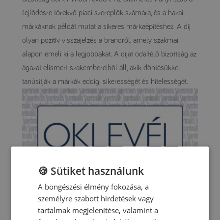
fejlődésre törekvő piaci szereplők számára, és a hazai
márkáknak példát mutat a sikeres márkaépítéshez. A díj
olyan pozitív visszajelzés a brandről, amely szakmai
alapon emeli ki a legjobbakat. A díjat odaítélő bizottság az
ágazat elismert szakembereiből áll, akik döntésükkel
tanúsítják a márkák eddigi sikerességét és hitelességét.
🍪 Sütiket használunk
A böngészési élmény fokozása, a
személyre szabott hirdetések vagy
tartalmak megjelenítése, valamint a