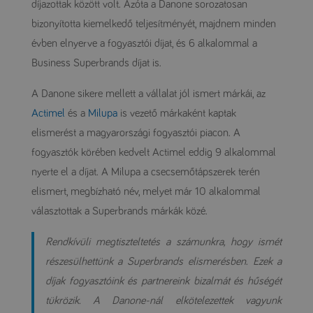
díjazottak között volt. Azóta a Danone sorozatosan
bizonyította kiemelkedő teljesítményét, majdnem minden
évben elnyerve a fogyasztói díjat, és 6 alkalommal a
Business Superbrands díjat is.
A Danone sikere mellett a vállalat jól ismert márkái, az
Actimel
és a
Milupa
is vezető márkaként kaptak
elismerést a magyarországi fogyasztói piacon. A
fogyasztók körében kedvelt Actimel eddig 9 alkalommal
nyerte el a díjat. A Milupa a csecsemőtápszerek terén
elismert, megbízható név, melyet már 10 alkalommal
választottak a Superbrands márkák közé.
Rendkívüli megtiszteltetés a számunkra, hogy ismét
részesülhettünk a Superbrands elismerésben. Ezek a
díjak fogyasztóink és partnereink bizalmát és hűségét
tükrözik. A Danone-nál elkötelezettek vagyunk