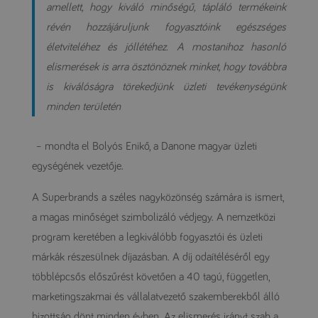
amellett, hogy kiváló minőségű, tápláló termékeink
révén hozzájáruljunk fogyasztóink egészséges
életviteléhez és jóllétéhez. A mostanihoz hasonló
elismerések is arra ösztönöznek minket, hogy továbbra
is kiválóságra törekedjünk üzleti tevékenységünk
minden területén
– mondta el Bolyós Enikő, a Danone magyar üzleti
egységének vezetője.
A Superbrands a széles nagyközönség számára is ismert,
a magas minőséget szimbolizáló védjegy. A nemzetközi
program keretében a legkiválóbb fogyasztói és üzleti
márkák részesülnek díjazásban. A díj odaítéléséről egy
többlépcsős előszűrést követően a 40 tagú, független,
marketingszakmai és vállalatvezető szakemberekből álló
bizottság dönt minden évben. Az elismerés irányt szab a